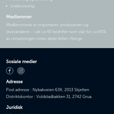
Undervisning
Medlemmer
Medlemmene er importører, produsenter og
leverandører - i alt ca 40 bedrifter som står for ca 90%
av omsetningen innen dette feltet i Norge.
Sosiale medier
Adresse
Post adresse : Nybakveien 63K, 2013 Skjetten
Distriktskontor : Voldstadbakken 31, 2742 Grua.
Juridisk