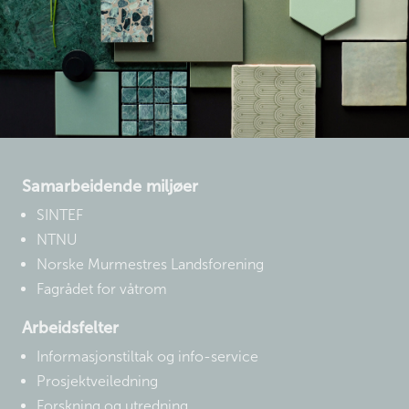
Samarbeidende miljøer
SINTEF
NTNU
Norske Murmestres Landsforening
Fagrådet for våtrom
Arbeidsfelter
Informasjonstiltak og info-service
Prosjektveiledning
Forskning og utredning