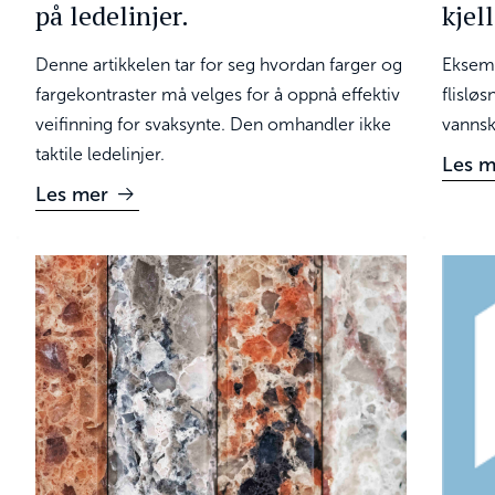
på ledelinjer.
kjel
Denne artikkelen tar for seg hvordan farger og
Eksemp
fargekontraster må velges for å oppnå effektiv
flislø
veifinning for svaksynte. Den omhandler ikke
vannsk
taktile ledelinjer.
Les m
Les mer