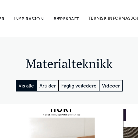
TEKNISK INFORMASJO
ER
INSPIRASJON
BÆREKRAFT
Materialteknikk
Vis alle
Artikler
Faglig veiledere
Videoer