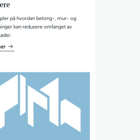
lere
ler på hvordan betong-, mur- og
sninger kan redusere omfanget av
ader.
er